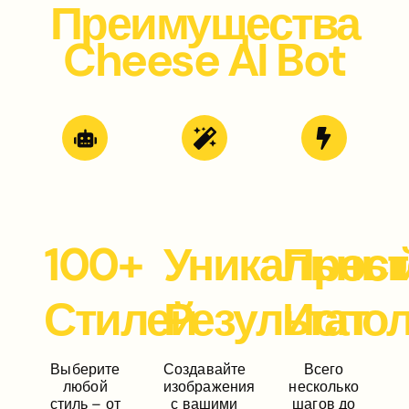
Преимущества
Cheese AI Bot
100+
Уникальны
Прост
Стилей
Результат
Испол
Выберите
Создавайте
Всего
любой
изображения
несколько
стиль – от
с вашими
шагов до