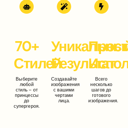
70+
Уникальны
Прост
Стилей
Результат
Испол
Выберите
Создавайте
Всего
любой
изображения
несколько
стиль – от
с вашими
шагов до
принцессы
чертами
готового
до
лица.
изображения.
супергероя.